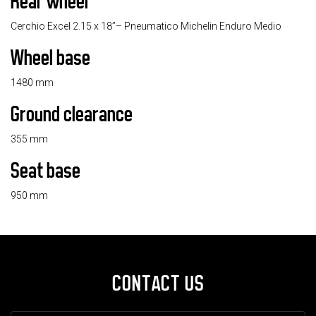
Rear wheel
Cerchio Excel 2.15 x 18’’– Pneumatico Michelin Enduro Medio
Wheel base
1480 mm
Ground clearance
355 mm
Seat base
950 mm
CONTACT US