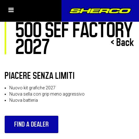
Video MY27
500 SEF FACTORY
2027
< Back
PIACERE SENZA LIMITI
Nuovo kit grafiche 2027
Nuova sella con grip meno aggressivo
Nuova batteria
FIND A DEALER