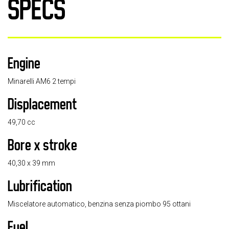
SPECS
Engine
Minarelli AM6 2 tempi
Displacement
49,70 cc
Bore x stroke
40,30 x 39 mm
Lubrification
Miscelatore automatico, benzina senza piombo 95 ottani
Fuel