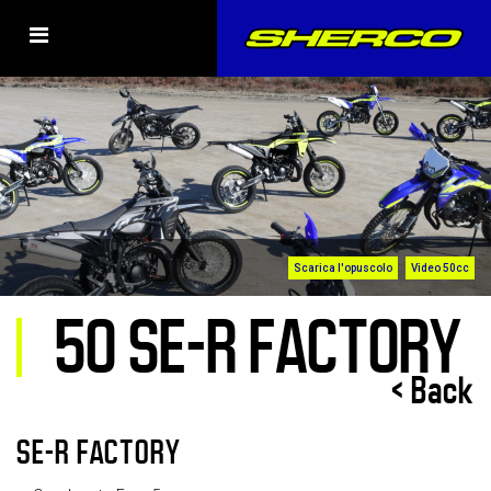
Video 50cc
Scarica l'opuscolo
50 SE-R FACTORY
< Back
SE-R FACTORY