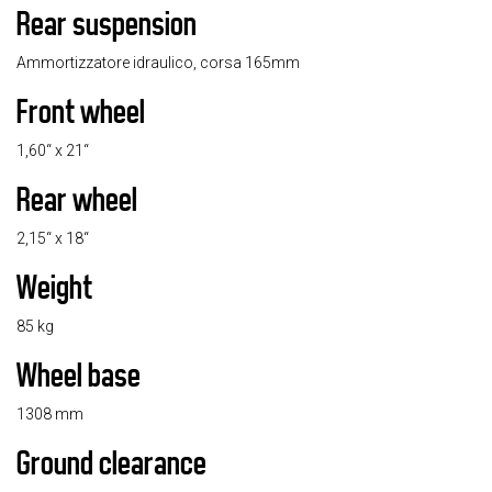
Rear suspension
Ammortizzatore idraulico, corsa 165mm
Front wheel
1,60“ x 21“
Rear wheel
2,15“ x 18“
Weight
85 kg
Wheel base
1308 mm
Ground clearance