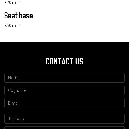
320 mm
Seat base
860 mm
CONTACT US