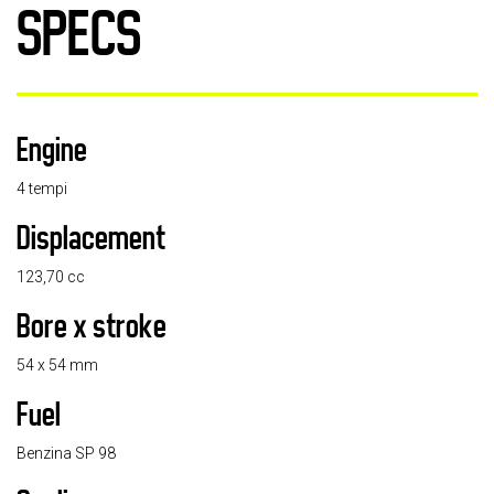
SPECS
Engine
4 tempi
Displacement
123,70 cc
Bore x stroke
54 x 54 mm
Fuel
Benzina SP 98