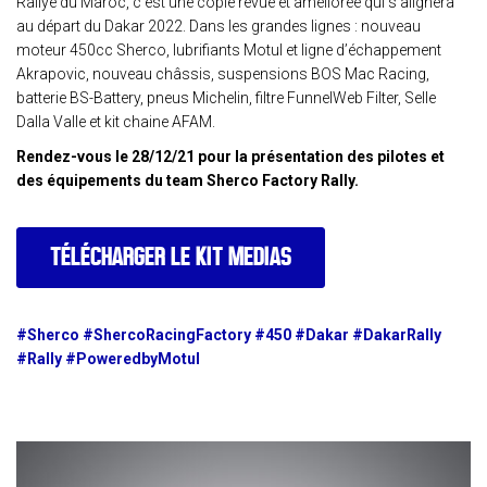
Rallye du Maroc, c’est une copie revue et améliorée qui s’alignera
au départ du Dakar 2022. Dans les grandes lignes : nouveau
moteur 450cc Sherco, lubrifiants Motul et ligne d’échappement
Akrapovic, nouveau châssis, suspensions BOS Mac Racing,
batterie BS-Battery, pneus Michelin, filtre FunnelWeb Filter, Selle
Dalla Valle et kit chaine AFAM.
Rendez-vous le 28/12/21 pour la présentation des pilotes et
des équipements du team Sherco Factory Rally.
TÉLÉCHARGER LE KIT MEDIAS
#Sherco #ShercoRacingFactory #450 #Dakar #DakarRally
#Rally #PoweredbyMotul