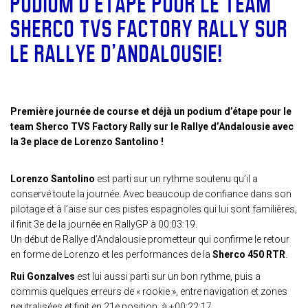
PODIUM D’ÉTAPE POUR LE TEAM
SHERCO TVS FACTORY RALLY SUR
LE RALLYE D’ANDALOUSIE!
Première journée de course et déjà un podium d’étape pour le
team Sherco TVS Factory Rally sur le Rallye d’Andalousie avec
la 3e place de Lorenzo Santolino !
Lorenzo Santolino
est parti sur un rythme soutenu qu’il a
conservé toute la journée. Avec beaucoup de confiance dans son
pilotage et à l’aise sur ces pistes espagnoles qui lui sont familières,
il finit 3e de la journée en RallyGP à 00:03:19.
Un début de Rallye d’Andalousie prometteur qui confirme le retour
en forme de Lorenzo et les performances de la
Sherco 450 RTR
.
Rui Gonzalves
est lui aussi parti sur un bon rythme, puis a
commis quelques erreurs de « rookie », entre navigation et zones
neutralisées et finit en 21e position, à +00:22:17