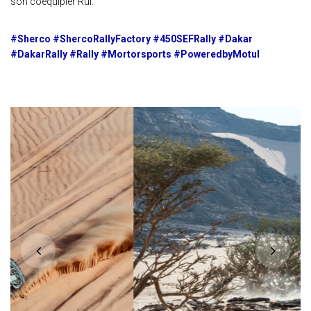
son coéquipier Rui.
#Sherco #ShercoRallyFactory #450SEFRally #Dakar
#DakarRally #Rally #Mortorsports #PoweredbyMotul