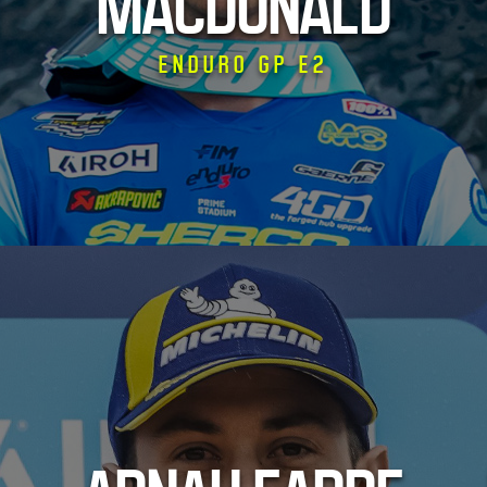
MACDONALD
ENDURO GP E2