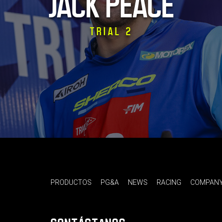
JACK PEACE
TRIAL 2
PRODUCTOS
PG&A
NEWS
RACING
COMPAN