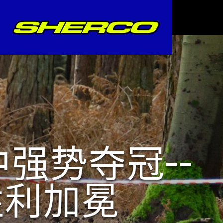
 首秀中强势夺冠——
RO 胜利加冕