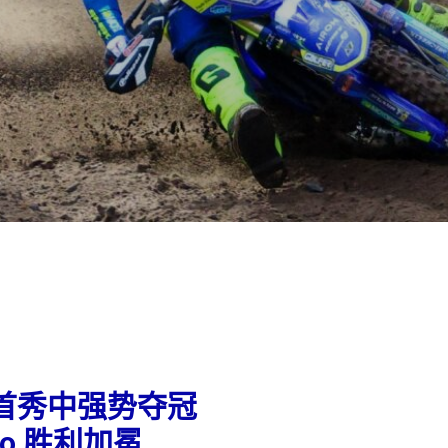
 UK 首秀中强势夺冠
uro 胜利加冕